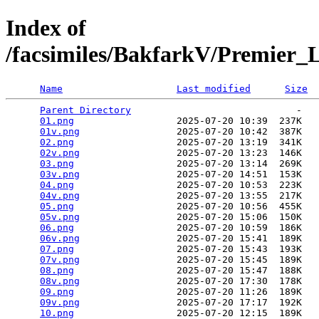
Index of
/facsimiles/BakfarkV/Premier_
Name
Last modified
Size
Parent Directory
                             -   

01.png
                  2025-07-20 10:39  237K  

01v.png
                 2025-07-20 10:42  387K  

02.png
                  2025-07-20 13:19  341K  

02v.png
                 2025-07-20 13:23  146K  

03.png
                  2025-07-20 13:14  269K  

03v.png
                 2025-07-20 14:51  153K  

04.png
                  2025-07-20 10:53  223K  

04v.png
                 2025-07-20 13:55  217K  

05.png
                  2025-07-20 10:56  455K  

05v.png
                 2025-07-20 15:06  150K  

06.png
                  2025-07-20 10:59  186K  

06v.png
                 2025-07-20 15:41  189K  

07.png
                  2025-07-20 15:43  193K  

07v.png
                 2025-07-20 15:45  189K  

08.png
                  2025-07-20 15:47  188K  

08v.png
                 2025-07-20 17:30  178K  

09.png
                  2025-07-20 11:26  189K  

09v.png
                 2025-07-20 17:17  192K  

10.png
                  2025-07-20 12:15  189K  
