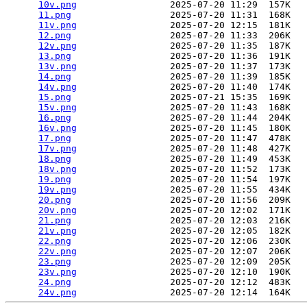
10v.png
                 2025-07-20 11:29  157K  

11.png
                  2025-07-20 11:31  168K  

11v.png
                 2025-07-20 12:15  181K  

12.png
                  2025-07-20 11:33  206K  

12v.png
                 2025-07-20 11:35  187K  

13.png
                  2025-07-20 11:36  191K  

13v.png
                 2025-07-20 11:37  173K  

14.png
                  2025-07-20 11:39  185K  

14v.png
                 2025-07-20 11:40  174K  

15.png
                  2025-07-21 15:35  169K  

15v.png
                 2025-07-20 11:43  168K  

16.png
                  2025-07-20 11:44  204K  

16v.png
                 2025-07-20 11:45  180K  

17.png
                  2025-07-20 11:47  478K  

17v.png
                 2025-07-20 11:48  427K  

18.png
                  2025-07-20 11:49  453K  

18v.png
                 2025-07-20 11:52  173K  

19.png
                  2025-07-20 11:54  197K  

19v.png
                 2025-07-20 11:55  434K  

20.png
                  2025-07-20 11:56  209K  

20v.png
                 2025-07-20 12:02  171K  

21.png
                  2025-07-20 12:03  216K  

21v.png
                 2025-07-20 12:05  182K  

22.png
                  2025-07-20 12:06  230K  

22v.png
                 2025-07-20 12:07  206K  

23.png
                  2025-07-20 12:09  205K  

23v.png
                 2025-07-20 12:10  190K  

24.png
                  2025-07-20 12:12  483K  

24v.png