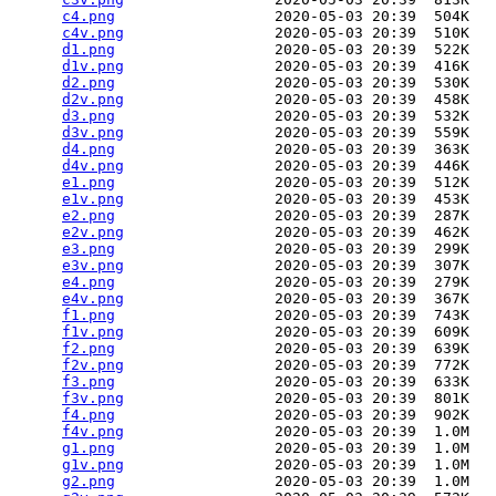
c4.png
                  2020-05-03 20:39  504K  

c4v.png
                 2020-05-03 20:39  510K  

d1.png
                  2020-05-03 20:39  522K  

d1v.png
                 2020-05-03 20:39  416K  

d2.png
                  2020-05-03 20:39  530K  

d2v.png
                 2020-05-03 20:39  458K  

d3.png
                  2020-05-03 20:39  532K  

d3v.png
                 2020-05-03 20:39  559K  

d4.png
                  2020-05-03 20:39  363K  

d4v.png
                 2020-05-03 20:39  446K  

e1.png
                  2020-05-03 20:39  512K  

e1v.png
                 2020-05-03 20:39  453K  

e2.png
                  2020-05-03 20:39  287K  

e2v.png
                 2020-05-03 20:39  462K  

e3.png
                  2020-05-03 20:39  299K  

e3v.png
                 2020-05-03 20:39  307K  

e4.png
                  2020-05-03 20:39  279K  

e4v.png
                 2020-05-03 20:39  367K  

f1.png
                  2020-05-03 20:39  743K  

f1v.png
                 2020-05-03 20:39  609K  

f2.png
                  2020-05-03 20:39  639K  

f2v.png
                 2020-05-03 20:39  772K  

f3.png
                  2020-05-03 20:39  633K  

f3v.png
                 2020-05-03 20:39  801K  

f4.png
                  2020-05-03 20:39  902K  

f4v.png
                 2020-05-03 20:39  1.0M  

g1.png
                  2020-05-03 20:39  1.0M  

g1v.png
                 2020-05-03 20:39  1.0M  

g2.png
                  2020-05-03 20:39  1.0M  
