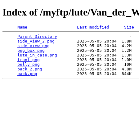
Index of /myftp/lute/Van_der_
Name
Last modified
Size
Parent Directory
                             -   

side_view_2.png
         2025-05-05 20:04  1.8M  

side_view.png
           2025-05-05 20:04  4.2M  

peg_box.png
             2025-05-05 20:04  1.2M  

lute_in_case.png
        2025-05-05 20:04  1.3M  

front.png
               2025-05-05 20:04  1.0M  

belly.png
               2025-05-05 20:04   10M  

back_2.png
              2025-05-05 20:04  4.8M  

back.png