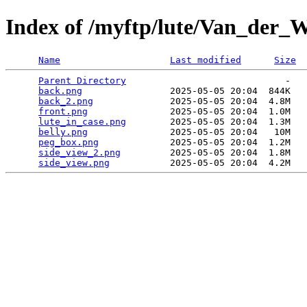
Index of /myftp/lute/Van_der_
Name
Last modified
Size
Parent Directory
                             -   

back.png
                2025-05-05 20:04  844K  

back_2.png
              2025-05-05 20:04  4.8M  

front.png
               2025-05-05 20:04  1.0M  

lute_in_case.png
        2025-05-05 20:04  1.3M  

belly.png
               2025-05-05 20:04   10M  

peg_box.png
             2025-05-05 20:04  1.2M  

side_view_2.png
         2025-05-05 20:04  1.8M  

side_view.png