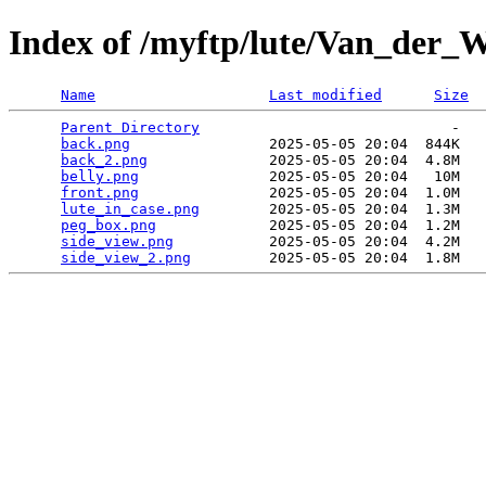
Index of /myftp/lute/Van_der_
Name
Last modified
Size
Parent Directory
                             -   

back.png
                2025-05-05 20:04  844K  

back_2.png
              2025-05-05 20:04  4.8M  

belly.png
               2025-05-05 20:04   10M  

front.png
               2025-05-05 20:04  1.0M  

lute_in_case.png
        2025-05-05 20:04  1.3M  

peg_box.png
             2025-05-05 20:04  1.2M  

side_view.png
           2025-05-05 20:04  4.2M  

side_view_2.png