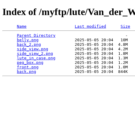
Index of /myftp/lute/Van_der_
Name
Last modified
Size
Parent Directory
                             -   

belly.png
               2025-05-05 20:04   10M  

back_2.png
              2025-05-05 20:04  4.8M  

side_view.png
           2025-05-05 20:04  4.2M  

side_view_2.png
         2025-05-05 20:04  1.8M  

lute_in_case.png
        2025-05-05 20:04  1.3M  

peg_box.png
             2025-05-05 20:04  1.2M  

front.png
               2025-05-05 20:04  1.0M  

back.png