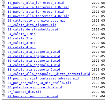
18_pavana_alla_ferrerese_3.mid
18_pavana_alla_ferrerese_3_8c.mid
19_pavana_alla_ferrerese_4.mid
19_pavana_alla_ferrerese_4_8c.mid
20_saltarello_and_piva_duet.mid
22_calata_dito_zigonze.mid
23_calata_de_strambotti.mid
24_calata_1.mid
25_calata_2.mid
26_calata_3.mid
27_calata_4.mid
28_calata_ala_spagnola_1.mid
29_calata_ala_spagnola_2.mid
30_calata_ala_spagnola_3.mid
31_calata_ala_spagnola_4.mid
32_calata_ala_spagnola_5.mid
33_calata_alla_spagnola_6_ditto_terzetti.mid
34_poi_chel_ciel_contrario_adverso.mid
35_poi_che_volse_la_mia_stella.mid
36_patentia_ognun_me_dice.mid
37_laudate_dio.mid
99_handwritten_untitled.mid