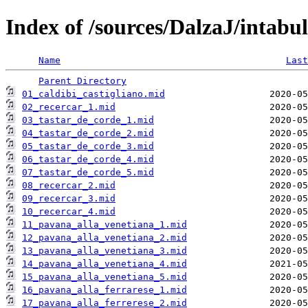
Index of /sources/DalzaJ/intab
Name
Last
Parent Directory
01_caldibi_castigliano.mid
02_recercar_1.mid
03_tastar_de_corde_1.mid
04_tastar_de_corde_2.mid
05_tastar_de_corde_3.mid
06_tastar_de_corde_4.mid
07_tastar_de_corde_5.mid
08_recercar_2.mid
09_recercar_3.mid
10_recercar_4.mid
11_pavana_alla_venetiana_1.mid
12_pavana_alla_venetiana_2.mid
13_pavana_alla_venetiana_3.mid
14_pavana_alla_venetiana_4.mid
15_pavana_alla_venetiana_5.mid
16_pavana_alla_ferrarese_1.mid
17_pavana_alla_ferrerese_2.mid