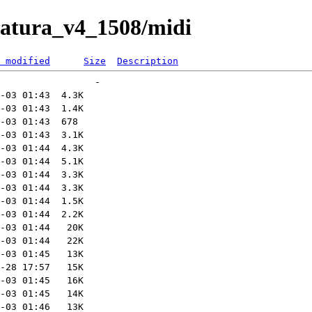
ulatura_v4_1508/midi
 modified
Size
Description