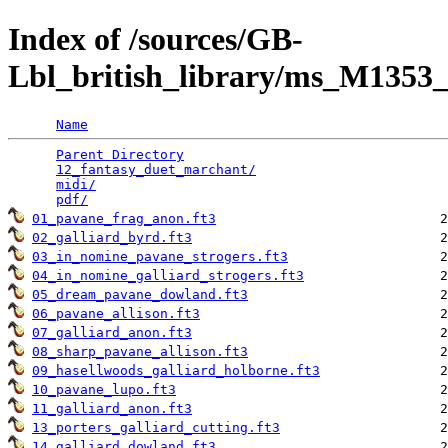
Index of /sources/GB-
Lbl_british_library/ms_M1353_
Name
Parent Directory
                                 
12_fantasy_duet_marchant/
                        
midi/
                                            
pdf/
01_pavane_frag_anon.ft3
02_galliard_byrd.ft3
03_in_nomine_pavane_strogers.ft3
04_in_nomine_galliard_strogers.ft3
05_dream_pavane_dowland.ft3
06_pavane_allison.ft3
07_galliard_anon.ft3
08_sharp_pavane_allison.ft3
09_hasellwoods_galliard_holborne.ft3
10_pavane_lupo.ft3
11_galliard_anon.ft3
13_porters_galliard_cutting.ft3
14_galliard_dowland.ft3