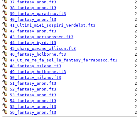
37_fantasy_anon.ft3
38_fantasy_anon.ft3
39_fantasy_paradiso.ft3
40_fantasy_anon.ft3
41_ultimi_miei_sospiri_verdelot.ft3
42_fantasy_anon.ft3
43_fantasy_adriaenssen.ft3
44_fantasy_byrd.ft3
45_sharp_pavane_allison.ft3
46_fantasy_holborne.ft3
47_ut_re_me_fa_sol_la_fantasy_ferrabosco.ft3
48_fantasy_milano.ft3
49_fantasy_holborne.ft3
50_fantasy_milano.ft3
51_fantasy_anon.ft3
52_fantasy_anon.ft3
53_fantasy_anon.ft3
54_fantasy_anon.ft3
55_fantasy_anon.ft3
56_fantasy_anon.ft3