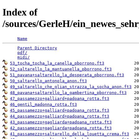
Index of
/sources/GerleH/ein_newes_seh
Name
Parent Directory
                                 
pdf/
                                             
midi/
53_tocha_tocha_la_canella_pborrono.ft3
52_saltarello_la_mantuanella_pborrono.ft3
51_pavana+saltarello_la_desperata_pborrono.ft3
50_saltarello_antonola_anon.ft3
49_saltarello_che_glian_strazza_la_socha_anon.ft3
48_pavana+saltarello_la_gambertina_pborrono.ft3
47_passamezzo+galliard+padoana_rotta.ft3
46_gentil_madonna_rotta.ft3
45_passamezzo+galliard+padoana_rotta.ft3
44_passamezzo+galliard+padoana_rotta.ft3
43_passamezzo+gagliarda+padoana_rotta.ft3
42_passamezzo+gagliarda+padoana_rotta.ft3
41_passamezzo+saltarello_della_louetta_crema.ft3