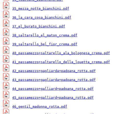
35_mezza_notte_bianchini.pdf
36_la_cara_cosa_bianchini.pdf
37_el_burato_bianchini.pdf
38_saltarello_el_maton_crema.pdf
39_saltarello_bel_fior_crema.pdf
40_passamezzo+saltarello_ala_bolognesa_crema.pdf
41_passamezzo+saltarello_della_louetta_crema.pdf
42_passamezzo+gagliarda+padoana_rotta.pdf
43_passamezzo+gagliarda+padoana_rotta.pdf
44_passamezzo+galliard+padoana_rotta.pdf
45_passamezzo+galliard+padoana_rotta.pdf
46_gentil_madonna_rotta.pdf