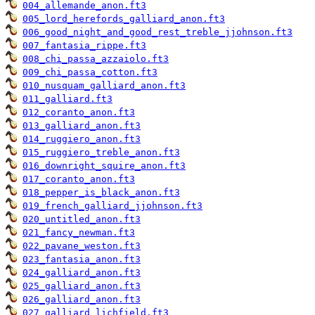
004_allemande_anon.ft3
005_lord_herefords_galliard_anon.ft3
006_good_night_and_good_rest_treble_jjohnson.ft3
007_fantasia_rippe.ft3
008_chi_passa_azzaiolo.ft3
009_chi_passa_cotton.ft3
010_nusquam_galliard_anon.ft3
011_galliard.ft3
012_coranto_anon.ft3
013_galliard_anon.ft3
014_ruggiero_anon.ft3
015_ruggiero_treble_anon.ft3
016_downright_squire_anon.ft3
017_coranto_anon.ft3
018_pepper_is_black_anon.ft3
019_french_galliard_jjohnson.ft3
020_untitled_anon.ft3
021_fancy_newman.ft3
022_pavane_weston.ft3
023_fantasia_anon.ft3
024_galliard_anon.ft3
025_galliard_anon.ft3
026_galliard_anon.ft3
027_galliard_lichfield.ft3