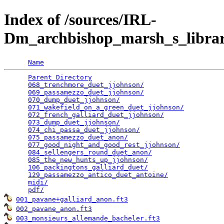
Index of /sources/IRL-
Dm_archbishop_marsh_s_librar
Name
Parent Directory
                                 
068_trenchmore_duet_jjohnson/
                    
069_passamezzo_duet_jjohnson/
                    
070_dump_duet_jjohnson/
                          
071_wakefield_on_a_green_duet_jjohnson/
          
072_french_galliard_duet_jjohnson/
               
073_dump_duet_jjohnson/
                          
074_chi_passa_duet_jjohnson/
                     
075_passamezzo_duet_anon/
                        
077_good_night_and_good_rest_jjohnson/
           
084_sellengers_round_duet_anon/
                  
085_the_new_hunts_up_jjohnson/
                   
106_packingtons_galliard_duet/
                   
129_passamezzo_antico_duet_antoine/
              
midi/
                                            
pdf/
001_pavane+galliard_anon.ft3
002_pavane_anon.ft3
003_monsieurs_allemande_bacheler.ft3