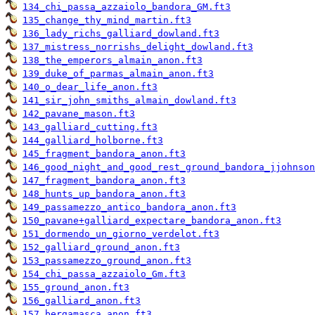
134_chi_passa_azzaiolo_bandora_GM.ft3
135_change_thy_mind_martin.ft3
136_lady_richs_galliard_dowland.ft3
137_mistress_norrishs_delight_dowland.ft3
138_the_emperors_almain_anon.ft3
139_duke_of_parmas_almain_anon.ft3
140_o_dear_life_anon.ft3
141_sir_john_smiths_almain_dowland.ft3
142_pavane_mason.ft3
143_galliard_cutting.ft3
144_galliard_holborne.ft3
145_fragment_bandora_anon.ft3
146_good_night_and_good_rest_ground_bandora_jjohnson
147_fragment_bandora_anon.ft3
148_hunts_up_bandora_anon.ft3
149_passamezzo_antico_bandora_anon.ft3
150_pavane+galliard_expectare_bandora_anon.ft3
151_dormendo_un_giorno_verdelot.ft3
152_galliard_ground_anon.ft3
153_passamezzo_ground_anon.ft3
154_chi_passa_azzaiolo_Gm.ft3
155_ground_anon.ft3
156_galliard_anon.ft3
157_bergamasca_anon.ft3