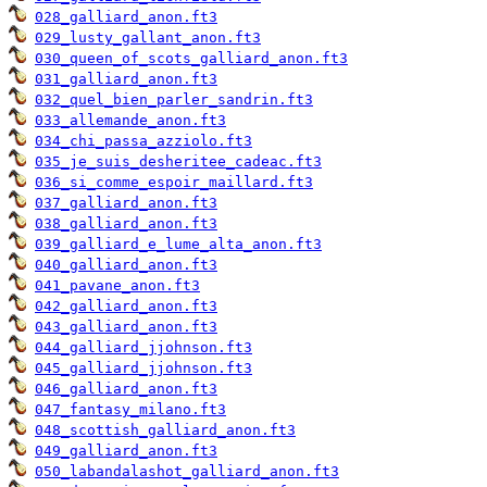
028_galliard_anon.ft3
029_lusty_gallant_anon.ft3
030_queen_of_scots_galliard_anon.ft3
031_galliard_anon.ft3
032_quel_bien_parler_sandrin.ft3
033_allemande_anon.ft3
034_chi_passa_azziolo.ft3
035_je_suis_desheritee_cadeac.ft3
036_si_comme_espoir_maillard.ft3
037_galliard_anon.ft3
038_galliard_anon.ft3
039_galliard_e_lume_alta_anon.ft3
040_galliard_anon.ft3
041_pavane_anon.ft3
042_galliard_anon.ft3
043_galliard_anon.ft3
044_galliard_jjohnson.ft3
045_galliard_jjohnson.ft3
046_galliard_anon.ft3
047_fantasy_milano.ft3
048_scottish_galliard_anon.ft3
049_galliard_anon.ft3
050_labandalashot_galliard_anon.ft3