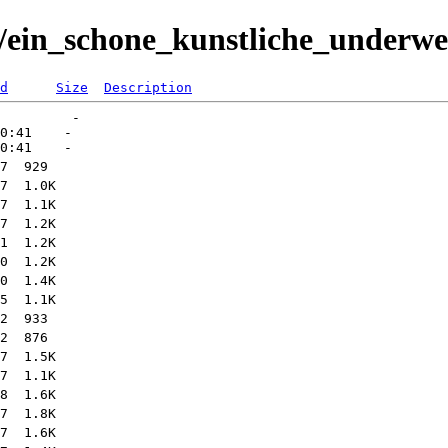
H/ein_schone_kunstliche_underw
d
Size
Description
         -   

0:41    -   
