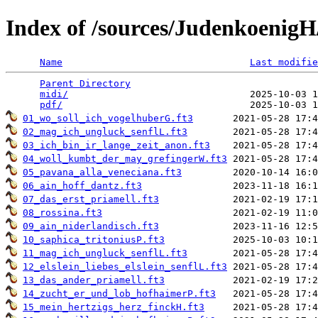
Index of /sources/Judenkoenig
Name
Last modifie
Parent Directory
                                 
midi/
                                2025-10-03 1
pdf/
01_wo_soll_ich_vogelhuberG.ft3
02_mag_ich_ungluck_senflL.ft3
03_ich_bin_ir_lange_zeit_anon.ft3
04_woll_kumbt_der_may_grefingerW.ft3
05_pavana_alla_veneciana.ft3
06_ain_hoff_dantz.ft3
07_das_erst_priamell.ft3
08_rossina.ft3
09_ain_niderlandisch.ft3
10_saphica_tritoniusP.ft3
11_mag_ich_ungluck_senflL.ft3
12_elslein_liebes_elslein_senflL.ft3
13_das_ander_priamell.ft3
14_zucht_er_und_lob_hofhaimerP.ft3
15_mein_hertzigs_herz_finckH.ft3