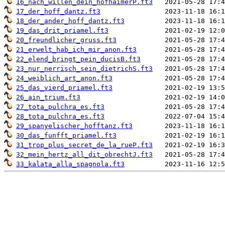
16_nach_willen_dein_hofhaimerP.ft3
17_der_hoff_dantz.ft3
18_der_ander_hoff_dantz.ft3
19_das_drit_priamel.ft3
20_freundlicher_gruss.ft3
21_erwelt_hab_ich_mir_anon.ft3
22_elend_bringt_pein_ducisB.ft3
23_nur_nerrisch_sein_dietrichS.ft3
24_weiblich_art_anon.ft3
25_das_vierd_priamel.ft3
26_ain_trium.ft3
27_tota_pulchra_es.ft3
28_tota_pulchra_es.ft3
29_spanyelischer_hofftanz.ft3
30_das_funfft_priamel.ft3
31_trop_plus_secret_de_la_rueP.ft3
32_mein_hertz_all_dit_obrechtJ.ft3
33_kalata_alla_spagnola.ft3