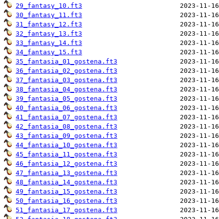
29_fantasy_10.ft3
30_fantasy_11.ft3
31_fantasy_12.ft3
32_fantasy_13.ft3
33_fantasy_14.ft3
34_fantasy_15.ft3
35_fantasia_01_gostena.ft3
36_fantasia_02_gostena.ft3
37_fantasia_03_gostena.ft3
38_fantasia_04_gostena.ft3
39_fantasia_05_gostena.ft3
40_fantasia_06_gostena.ft3
41_fantasia_07_gostena.ft3
42_fantasia_08_gostena.ft3
43_fantasia_09_gostena.ft3
44_fantasia_10_gostena.ft3
45_fantasia_11_gostena.ft3
46_fantasia_12_gostena.ft3
47_fantasia_13_gostena.ft3
48_fantasia_14_gostena.ft3
49_fantasia_15_gostena.ft3
50_fantasia_16_gostena.ft3
51_fantasia_17_gostena.ft3