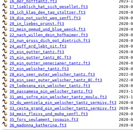
16_der_hofftantz.ft3
17_lieblich_hat_sich_gesellet.ft3
18_ich_klag_den_tag_stoltzer.ft3
19_die_not_sucht_weg_senfl.ft3
20_in_liebes_prunst.ft3
21_mein_gemud_und_blue_wenck.ft3
22_nach_willen_dein_hofhaimer.ft3
23_nun_gruss_dich_got_dietrich.ft3
24_auff_erd_lebt_nit.ft3
25_ein_gutter_tantz.ft3
25_ein_gutter_tantz_8C.ft3
26_ein_gutter_venecianer_tantz.ft3
27_ein_welscher_tantz.ft3
28_ein_seer_guter_welscher_tantz.ft3
28_ein_seer_guter_welscher_tantz_8C.ft3
29_lodesana_ein_welscher_tantz.ft3
30_passamesa_ein_welscher_tantz.ft3
31_ami_sofre_ein_welscher_tantz_moulu.ft3
32_du_wentzela_ein_welscher_tantz_sermisy.ft3
33_cesta_grand_ein_welscher_tantz_sermisy.ft3
34_mein_fleiss_und_muhe_senfl.ft3
35_fors_seulament_josquin.ft3
36_madonna_katherina.ft3