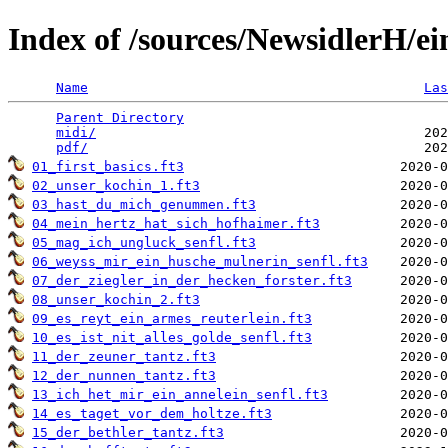
Index of /sources/NewsidlerH/e
Name
Las
Parent Directory
                                 
midi/
                                         202
pdf/
01_first_basics.ft3
02_unser_kochin_1.ft3
03_hast_du_mich_genummen.ft3
04_mein_hertz_hat_sich_hofhaimer.ft3
05_mag_ich_ungluck_senfl.ft3
06_weyss_mir_ein_husche_mulnerin_senfl.ft3
07_der_ziegler_in_der_hecken_forster.ft3
08_unser_kochin_2.ft3
09_es_reyt_ein_armes_reuterlein.ft3
10_es_ist_nit_alles_golde_senfl.ft3
11_der_zeuner_tantz.ft3
12_der_nunnen_tantz.ft3
13_ich_het_mir_ein_annelein_senfl.ft3
14_es_taget_vor_dem_holtze.ft3
15_der_bethler_tantz.ft3