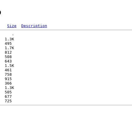
o
Size
Description
     -   

  1.3K  

  495   

  1.7K  

  812   

  508   

  643   

  1.5K  

  461   

  758   

  915   

  366   

  1.3K  

  505   

  677   
