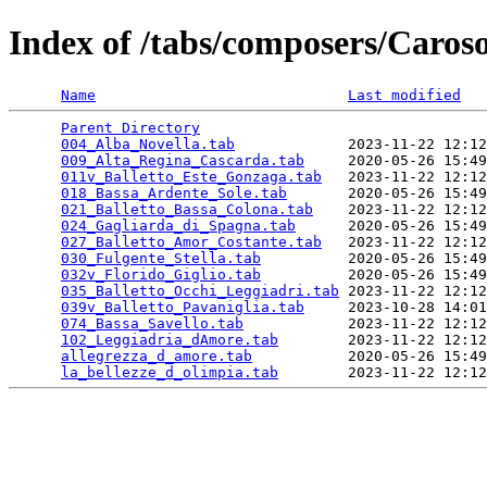
Index of /tabs/composers/Caros
Name
Last modified
Parent Directory
                                 
004_Alba_Novella.tab
             2023-11-22 12:12
009_Alta_Regina_Cascarda.tab
     2020-05-26 15:49
011v_Balletto_Este_Gonzaga.tab
   2023-11-22 12:12
018_Bassa_Ardente_Sole.tab
       2020-05-26 15:49
021_Balletto_Bassa_Colona.tab
    2023-11-22 12:12
024_Gagliarda_di_Spagna.tab
      2020-05-26 15:49
027_Balletto_Amor_Costante.tab
   2023-11-22 12:12
030_Fulgente_Stella.tab
          2020-05-26 15:49
032v_Florido_Giglio.tab
          2020-05-26 15:49
035_Balletto_Occhi_Leggiadri.tab
 2023-11-22 12:12
039v_Balletto_Pavaniglia.tab
     2023-10-28 14:01
074_Bassa_Savello.tab
            2023-11-22 12:12
102_Leggiadria_dAmore.tab
        2023-11-22 12:12
allegrezza_d_amore.tab
           2020-05-26 15:49
la_bellezze_d_olimpia.tab