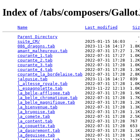
Index of /tabs/composers/Gallot
Name
Last modified
Siz
Parent Directory
                                -
suite_CM/
                  2025-01-15 16:03    - 
086_dragons.tab
            2023-11-16 14:17  1.8K
amant_malheureux.tab
       2022-07-31 17:27  1.7K
courante_1.tab
             2022-07-31 17:27  1.0K
courante_2.tab
             2022-07-31 17:28  1.2K
courante_3.tab
             2022-07-31 17:28  1.0K
courante_4.tab
             2022-07-31 17:28  1.3K
courante_la_bordelaise.tab
 2022-07-31 17:28  2.8K
jalousie.tab
               2023-11-16 14:17  839 
l_altesse_royale.tab
       2022-07-31 17:28  1.0K
l_espagnolette.tab
         2023-11-22 12:13  1.0K
la_belle-affligee.tab
      2022-07-31 17:28  1.9K
la_belle_chromatique.tab
   2022-07-31 17:28  1.7K
la_belle_magnifique.tab
    2022-07-31 17:28  1.2K
la_bienvenue.tab
           2022-07-31 17:28  1.3K
la_brugoise.tab
            2022-07-31 17:28  1.1K
la_comete.tab
              2022-07-31 17:28  2.5K
la_content.tab
             2022-07-31 17:28  767 
la_coquette.tab
            2022-07-31 17:28  653 
la_daspremont.tab
          2022-07-31 17:28  1.1K
la_deguisee.tab
            2022-07-31 17:28  1.3K
la_diamantine.tab
          2023-11-22 12:13  1.1K