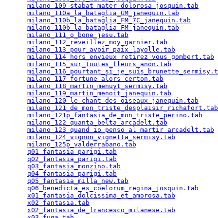
milano_109_stabat_mater_dolorosa_josquin.tab
     
milano_110a_la_bataglia_GM_janequin.tab
          
milano_110b_la_bataglia_FM_7C_janequin.tab
       
milano_110b_la_bataglia_FM_janequin.tab
          
milano_111_o_bone_jesu.tab
                       
milano_112_reveillez_moy_garnier.tab
             
milano_113_pour_avoir_paix_layolle.tab
           
milano_114_hors_envieux_retirez_vous_gombert.tab
 
milano_115_sur_toutes_fleurs_anon.tab
            
milano_116_pourtant_si_je_suis_brunette_sermisy.t
milano_117_fortune_alors_certon.tab
              
milano_118_martin_menuyt_sermisy.tab
             
milano_119_martin_menoit_janequin.tab
            
milano_120_le_chant_des_oiseaux_janequin.tab
     
milano_121_de_mon_triste_desplaisir_richafort.tab
milano_121p_fantasia_de_mon_triste_perino.tab
    
milano_122_quanta_belta_arcadelt.tab
             
milano_123_quand_io_penso_al_martir_arcadelt.tab
 
milano_124_vignon_vignetta_sermisy.tab
           
milano_125p_valderrabano.tab
                     
q01_fantasia_parigi.tab
                          
q02_fantasia_parigi.tab
                          
q03_fantasia_monzino.tab
                         
q04_fantasia_parigi.tab
                          
q05_fantasia_milla_new.tab
                       
q06_benedicta_es_coelorum_regina_josquin.tab
     
x01_fantasia_dolcissima_et_amorosa.tab
           
x02_fantasia.tab
                                 
x02_fantasia_de_francesco_milanese.tab
           
x03_fuga.tab
                                     