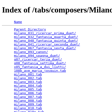
Index of /tabs/composers/Milan
Name
Parent Directory
                                 
milano_031_ricercar_prima_duet/
                  
milano_032_fantasia_quarta_duet/
                 
milano_040_fantasia_quinta_duet/
                 
milano_041_ricercar_seconda_duet/
                
milano_067_fantasia_sexta_duet/
                  
milano_093_canon/
                                
milano_094_spagna_duet/
                          
q07_ricercar_terza_duet/
                         
q08_fantasia_settima_duet/
                       
x05_fantasia_a_dui_liutti/
                       
108b_ave_maria_josquin.tab
                       
milano_001.tab
                                   
milano_002.tab
                                   
milano_003.tab
                                   
milano_004.tab
                                   
milano_005.tab
                                   
milano_006.tab
                                   
milano_007.tab
                                   
milano_008.tab
                                   
milano_009.tab
                                   
milano_010.tab
                                   
milano_010o.tab
                                  