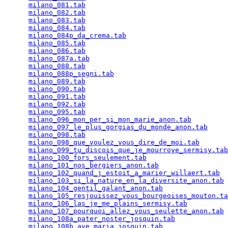
milano_081.tab
                                   
milano_082.tab
                                   
milano_083.tab
                                   
milano_084.tab
                                   
milano_084p_da_crema.tab
                         
milano_085.tab
                                   
milano_086.tab
                                   
milano_087a.tab
                                  
milano_088.tab
                                   
milano_088p_segni.tab
                            
milano_089.tab
                                   
milano_090.tab
                                   
milano_091.tab
                                   
milano_092.tab
                                   
milano_095.tab
                                   
milano_096_mon_per_si_mon_marie_anon.tab
         
milano_097_le_plus_gorgias_du_monde_anon.tab
     
milano_098.tab
                                   
milano_098_que_voulez_vous_dire_de_moi.tab
       
milano_099_tu_discois_que_je_mourroye_sermisy.tab
milano_100_fors_seulement.tab
                    
milano_101_nos_bergiers_anon.tab
                 
milano_102_quand_j_estoit_a_marier_willaert.tab
  
milano_103_si_la_nature_en_la_diversite_anon.tab
 
milano_104_gentil_galant_anon.tab
                
milano_105_resjouissez_vous_bourgeoises_mouton.ta
milano_106_las_je_me_plains_sermisy.tab
          
milano_107_pourquoi_allez_vous_seulette_anon.tab
 
milano_108a_pater_noster_josquin.tab
             
milano_108b_ave_maria_josquin.tab
                