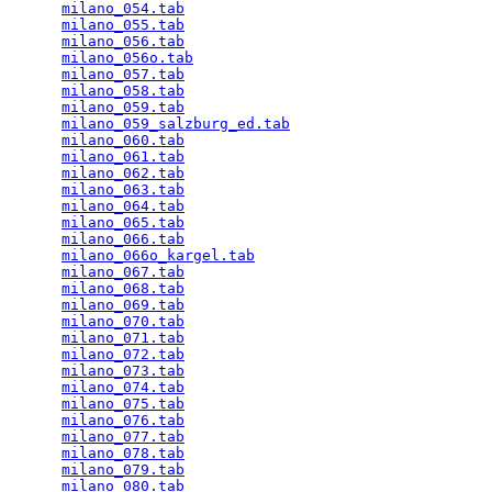
milano_054.tab
                                   
milano_055.tab
                                   
milano_056.tab
                                   
milano_056o.tab
                                  
milano_057.tab
                                   
milano_058.tab
                                   
milano_059.tab
                                   
milano_059_salzburg_ed.tab
                       
milano_060.tab
                                   
milano_061.tab
                                   
milano_062.tab
                                   
milano_063.tab
                                   
milano_064.tab
                                   
milano_065.tab
                                   
milano_066.tab
                                   
milano_066o_kargel.tab
                           
milano_067.tab
                                   
milano_068.tab
                                   
milano_069.tab
                                   
milano_070.tab
                                   
milano_071.tab
                                   
milano_072.tab
                                   
milano_073.tab
                                   
milano_074.tab
                                   
milano_075.tab
                                   
milano_076.tab
                                   
milano_077.tab
                                   
milano_078.tab
                                   
milano_079.tab
                                   
milano_080.tab
                                   