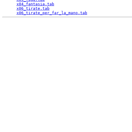
x04_fantasia.tab
                                 
x06_tirate.tab
                                   
x06_tirate_per_far_la_mano.tab