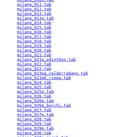
milano_011.tab
                                   
milano_012.tab
                                   
milano_013.tab
                                   
milano_013o.tab
                                  
milano_014.tab
                                   
milano_015.tab
                                   
milano_016.tab
                                   
milano_017.tab
                                   
milano_018.tab
                                   
milano_019.tab
                                   
milano_020.tab
                                   
milano_021.tab
                                   
milano_021p_edinthon.tab
                         
milano_022.tab
                                   
milano_023.tab
                                   
milano_023pa_valderrabano.tab
                    
milano_023pb_rippe.tab
                           
milano_024.tab
                                   
milano_025.tab
                                   
milano_025p.tab
                                  
milano_026.tab
                                   
milano_026p.tab
                                  
milano_026p_becchi.tab
                           
milano_027.tab
                                   
milano_027p.tab
                                  
milano_028.tab
                                   
milano_029.tab
                                   
milano_029p.tab
                                  
milano_030.tab
                                   