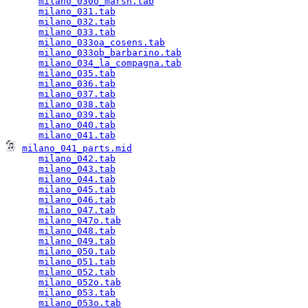
milano_030o_marsh.tab
                            
milano_031.tab
                                   
milano_032.tab
                                   
milano_033.tab
                                   
milano_033oa_cosens.tab
                          
milano_033ob_barbarino.tab
                       
milano_034_la_compagna.tab
                       
milano_035.tab
                                   
milano_036.tab
                                   
milano_037.tab
                                   
milano_038.tab
                                   
milano_039.tab
                                   
milano_040.tab
                                   
milano_041.tab
milano_041_parts.mid
                                
milano_042.tab
                                   
milano_043.tab
                                   
milano_044.tab
                                   
milano_045.tab
                                   
milano_046.tab
                                   
milano_047.tab
                                   
milano_047o.tab
                                  
milano_048.tab
                                   
milano_049.tab
                                   
milano_050.tab
                                   
milano_051.tab
                                   
milano_052.tab
                                   
milano_052o.tab
                                  
milano_053.tab
                                   
milano_053o.tab
                                  