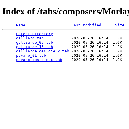
Index of /tabs/composers/Morla
Name
Last modified
Size
Parent Directory
                             -   

galliard.tab
            2020-05-26 16:14  1.3K  

galliarde_05.tab
        2020-05-26 16:14  1.6K  

galliarde_15.tab
        2020-05-26 16:14  1.3K  

galliarde_des_dieux.tab
 2020-05-26 16:14  1.2K  

pavane_01.tab
           2020-05-26 16:14  1.6K  

pavane_des_dieux.tab