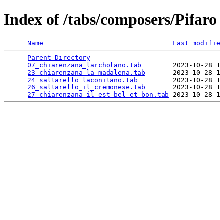
Index of /tabs/composers/Pifaro
Name
Last modifie
Parent Directory
                                 
07_chiarenzana_larcholano.tab
        2023-10-28 1
23_chiarenzana_la_madalena.tab
       2023-10-28 1
24_saltarello_laconitano.tab
         2023-10-28 1
26_saltarello_il_cremonese.tab
       2023-10-28 1
27_chiarenzana_il_est_bel_et_bon.tab