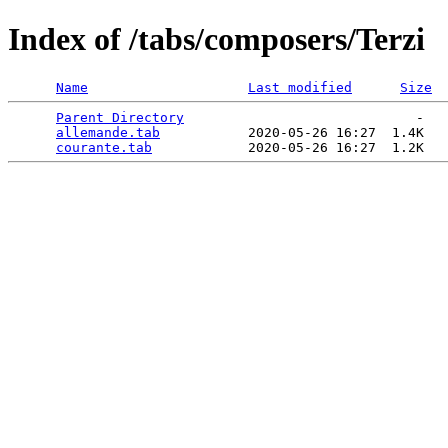
Index of /tabs/composers/Terzi
Name
Last modified
Size
Parent Directory
                             -   

allemande.tab
           2020-05-26 16:27  1.4K  

courante.tab