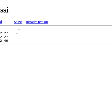
ssi
d
Size
Description
         -   

2:27    -   

2:27    -   
