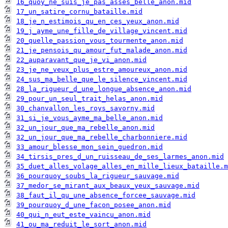
16_quoy_ne_suis_je_pas_asses_belle_anon.mid
17_un_satire_cornu_bataille.mid
18_je_n_estimois_qu_en_ces_yeux_anon.mid
19_j_ayme_une_fille_de_village_vincent.mid
20_quelle_passion_vous_tourmente_anon.mid
21_je_pensois_qu_amour_fut_malade_anon.mid
22_auparavant_que_je_vi_anon.mid
23_je_ne_veux_plus_estre_amoureux_anon.mid
24_sus_ma_belle_que_le_silence_vincent.mid
28_la_rigueur_d_une_longue_absence_anon.mid
29_pour_un_seul_trait_helas_anon.mid
30_chanvallon_les_roys_savorny.mid
31_si_je_vous_ayme_ma_belle_anon.mid
32_un_jour_que_ma_rebelle_anon.mid
32_un_jour_que_ma_rebelle_charbonniere.mid
33_amour_blesse_mon_sein_guedron.mid
34_tirsis_pres_d_un_ruisseau_de_ses_larmes_anon.mid
35_duet_alles_volage_alles_en_mille_lieux_bataille.m
36_pourquoy_soubs_la_rigueur_sauvage.mid
37_medor_se_mirant_aux_beaux_yeux_sauvage.mid
38_faut_il_qu_une_absence_forcee_sauvage.mid
39_pourquoy_d_une_facon_posee_anon.mid
40_qui_n_eut_este_vaincu_anon.mid
41_ou_ma_reduit_le_sort_anon.mid