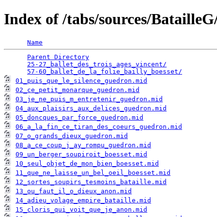
Index of /tabs/sources/Bataille
Name
Parent Directory
                                 
25-27_ballet_des_trois_ages_vincent/
             
57-60_ballet_de_la_folie_bailly_boesset/
01_puis_que_le_silence_guedron.mid
02_ce_petit_monarque_guedron.mid
03_je_ne_puis_m_entretenir_guedron.mid
04_aux_plaisirs_aux_delices_guedron.mid
05_doncques_par_force_guedron.mid
06_a_la_fin_ce_tiran_des_coeurs_guedron.mid
07_o_grands_dieux_guedron.mid
08_a_ce_coup_j_ay_rompu_guedron.mid
09_un_berger_soupiroit_boesset.mid
10_seul_objet_de_mon_bien_boesset.mid
11_que_ne_laisse_un_bel_oeil_boesset.mid
12_sortes_soupirs_tesmoins_bataille.mid
13_ou_faut_il_o_dieux_anon.mid
14_adieu_volage_empire_bataille.mid
15_cloris_qui_voit_que_je_anon.mid