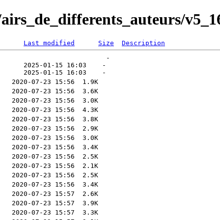
G/airs_de_differents_auteurs/v5_1
Last modified
Size
Description
                           -   

      2025-01-15 16:03    -   
