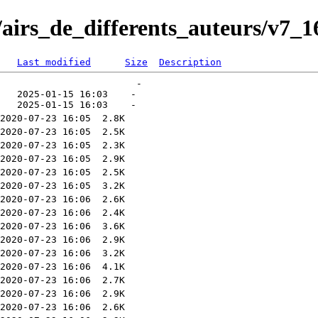
G/airs_de_differents_auteurs/v7_1
Last modified
Size
Description
                        -   

   2025-01-15 16:03    -   
