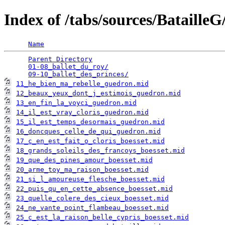
Index of /tabs/sources/Bataille
Name
Parent Directory
                                 
01-08_ballet_du_roy/
                             
09-10_ballet_des_princes/
11_he_bien_ma_rebelle_guedron.mid
12_beaux_yeux_dont_j_estimois_guedron.mid
13_en_fin_la_voyci_guedron.mid
14_il_est_vray_cloris_guedron.mid
15_il_est_temps_desormais_guedron.mid
16_doncques_celle_de_qui_guedron.mid
17_c_en_est_fait_o_cloris_boesset.mid
18_grands_soleils_des_francoys_boesset.mid
19_que_des_pines_amour_boesset.mid
20_arme_toy_ma_raison_boesset.mid
21_si_l_amoureuse_flesche_boesset.mid
22_puis_qu_en_cette_absence_boesset.mid
23_quelle_colere_des_cieux_boesset.mid
24_ne_vante_point_flambeau_boesset.mid
25_c_est_la_raison_belle_cypris_boesset.mid