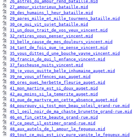
26_astres_qu_amour_rend_bataille.mid
27_amour_victorieux_bataille.mid
28_des_humains_l_heur_bataille.mid
29_apres_mille_et_mille_tourmens_bataille.mid
30_ce_qui_vit_sujet_bataille.mid
31_un_doux_trait_de_vos_yeux_vincent.mid
32_retires_vous_penser_vincent.mid
33_belle_cause_de_mes_douleurs_vincent.mid
34_tant_de_fois_que_je_pense_vincent.mid
35_vous_dittes_d_une_bouche_vayne_vincent.mid
36_francin_de_qui_l_enfance_vincent.mid
37_fascheuse_nuits_vincent.mid
38_je_vous_quitte_belle_inhumaine_auget.mid
39_ne_vous_offences_pas_auget.mid
40_ores_queL_herbette_fleurie_auget.mid
41_mon_martire_est_si_doux_auget.mid
42_au_moins_si_la_temerite_auget.mid
43_que_de_martyre_en_cette_absence_auget.mid
44_pourquoy_si_tost_mon_beau_soleil_grand-rue.mid
45_l_oeil_noir_de_ma_chaste_brunette_grand-rue.mid
46_en_fin_cette_beaute_grand-rue.mid
47_ce_peut_il_estimer_grand-rue.mid
48_aux_autels_de_l_amour_le_fegueux.mid
49_tout_ce_qui_est_icy_pure_vanite_le_fegueux.mid