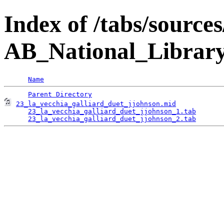
Index of /tabs/source
AB_National_Library
Name
Parent Directory
23_la_vecchia_galliard_duet_jjohnson.mid
            
23_la_vecchia_galliard_duet_jjohnson_1.tab
       
23_la_vecchia_galliard_duet_jjohnson_2.tab