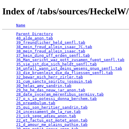
Index of /tabs/sources/Heckel
Name
Parent Directory
                                 
40_alde_anon.tab
                                 
39_freundlicher_held_senfl.tab
                   
38_mein_freud_allein_isaac_7C.tab
                
38_mein_freud_allein_isaac.tab
                   
37_kein_ding_uff_erden_senfl.tab
                 
36_Man_spricht_waz_gott_zusamen_fuegt_senfl.tab
  
35_sie_ist_die_sich_heldt_senfl.tab
              
34_unfall_wann_ist_deins_wesens_gnug_senfl.tab
   
33_die_bruenlein_die_da_fliessen_senfl.tab
       
32_bewar_mich_herr_zirler.tab
                    
31_cum_sancto_spiritu_josquin.tab
                
30_helas_amy_sandrin.tab
                         
29_he_he_das_neuw_jar_anon.tab
                   
28_date_syceram_merentibus_sermisy.tab
           
27_o_s_io_potessi_donna_berchem.tab
              
26_preambulum.tab
                                
25_qui_son_heritier_sandrin.tab
                  
24_incessament_de_la_rue.tab
                     
23_ick_sege_adieu_anon.tab
                       
22_et_factus_est_motet_anon.tab
                  
21_d_amour_me_plains_pathie.tab
                  
20_mon_petit_coeur_anon.tab
                      