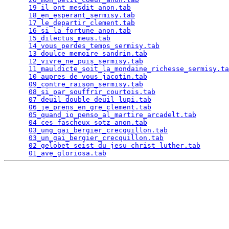
19_il_ont_mesdit_anon.tab
                        
18_en_esperant_sermisy.tab
                       
17_le_departir_clement.tab
                       
16_si_la_fortune_anon.tab
                        
15_dilectus_meus.tab
                             
14_vous_perdes_temps_sermisy.tab
                 
13_doulce_memoire_sandrin.tab
                    
12_vivre_ne_puis_sermisy.tab
                     
11_mauldicte_soit_la_mondaine_richesse_sermisy.ta
10_aupres_de_vous_jacotin.tab
                    
09_contre_raison_sermisy.tab
                     
08_si_par_souffrir_courtois.tab
                  
07_deuil_double_deuil_lupi.tab
                   
06_je_prens_en_gre_clement.tab
                   
05_quand_io_penso_al_martire_arcadelt.tab
        
04_ces_fascheux_sotz_anon.tab
                    
03_ung_gai_bergier_crecquillon.tab
               
03_un_gai_bergier_crecquillon.tab
                
02_gelobet_seist_du_jesu_christ_luther.tab
       
01_ave_gloriosa.tab