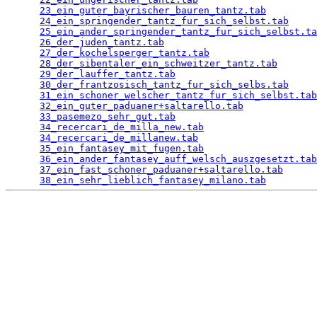
23_ein_guter_bayrischer_bauren_tantz.tab
         
24_ein_springender_tantz_fur_sich_selbst.tab
     
25_ein_ander_springender_tantz_fur_sich_selbst.ta
26_der_juden_tantz.tab
                           
27_der_kochelsperger_tantz.tab
                   
28_der_sibentaler_ein_schweitzer_tantz.tab
       
29_der_lauffer_tantz.tab
                         
30_der_frantzosisch_tantz_fur_sich_selbs.tab
     
31_ein_schoner_welscher_tantz_fur_sich_selbst.tab
32_ein_guter_paduaner+saltarello.tab
             
33_pasemezo_sehr_gut.tab
                         
34_recercari_de_milla_new.tab
                    
34_recercari_de_millanew.tab
                     
35_ein_fantasey_mit_fugen.tab
                    
36_ein_ander_fantasey_auff_welsch_auszgesetzt.tab
37_ein_fast_schoner_paduaner+saltarello.tab
      
38_ein_sehr_lieblich_fantasey_milano.tab