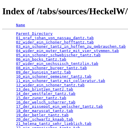
Index of /tabs/sources/Heckel
Name
Parent Directory
                                 
01_graf_johan_von_nassau_dantz.tab
               
02_wider_ein_schoner_hofftantz.tab
               
03_ein_schoner_tantz_in_hoffen_zu_gebrauchen.tab
 
04_wider_ein_guter_tantz_mit_vier_stymmen.tab
    
05_ein_schoner_schwebischer_tantz.tab
            
06_ein_bocks_tantz.tab
                           
07_wider_ein_sechssisch_tentzlin.tab
             
08_ein_schoner_burger_tantz.tab
                  
09_der_kunigin_tantz.tab
                         
10_ein_schoner_gemeiner_tantz.tab
                
11_ein_schoner_tantz_mit_colleratur.tab
          
12_wider_ein_schoner_tantz.tab
                   
13_des_brintzen_tantz.tab
                        
14_der_westfaler_tantz.tab
                       
15_der_zuner_tantz.tab
                           
16_der_welsch_scharrer.tab
                       
17_der_pissepot_ein_welscher_tantz.tab
           
18_der_maruscat_tantz.tab
                        
19_der_betler_tantz.tab
                          
20_der_schwartz_knaab.tab
                        
21_helena_tantz_sehr_lieblich.tab
                
22_ein_ungerischer_tantz.tab
                     