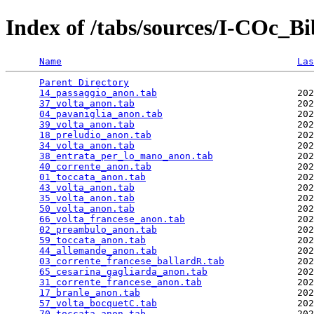
Index of /tabs/sources/I-COc_
Name
Las
Parent Directory
                                 
14_passaggio_anon.tab
                         202
37_volta_anon.tab
                             202
04_pavaniglia_anon.tab
                        202
39_volta_anon.tab
                             202
18_preludio_anon.tab
                          202
34_volta_anon.tab
                             202
38_entrata_per_lo_mano_anon.tab
               202
40_corrente_anon.tab
                          202
01_toccata_anon.tab
                           202
43_volta_anon.tab
                             202
35_volta_anon.tab
                             202
50_volta_anon.tab
                             202
66_volta_francese_anon.tab
                    202
02_preambulo_anon.tab
                         202
59_toccata_anon.tab
                           202
44_allemande_anon.tab
                         202
03_corrente_francese_ballardR.tab
             202
65_cesarina_gagliarda_anon.tab
                202
31_corrente_francese_anon.tab
                 202
17_branle_anon.tab
                            202
57_volta_bocquetC.tab
                         202
70_toccata_anon.tab
                           202