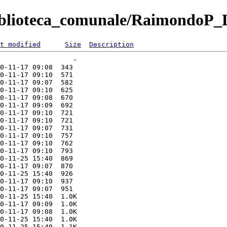
Biblioteca_comunale/RaimondoP_
t modified
Size
Description
                  -   

0-11-17 09:08  343   

0-11-17 09:10  571   

0-11-17 09:07  582   

0-11-17 09:10  625   

0-11-17 09:08  670   

0-11-17 09:09  692   

0-11-17 09:10  721   

0-11-17 09:10  721   

0-11-17 09:07  731   

0-11-17 09:10  757   

0-11-17 09:10  762   

0-11-17 09:10  793   

0-11-25 15:40  869   

0-11-17 09:07  870   

0-11-25 15:40  926   

0-11-17 09:10  937   

0-11-17 09:07  951   

0-11-25 15:40  1.0K  

0-11-17 09:09  1.0K  

0-11-17 09:08  1.0K  

0-11-25 15:40  1.0K  

0-11-25 15:40  1.1K  
