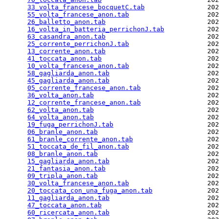
33_volta_francese_bocquetC.tab
                202
55_volta_francese_anon.tab
                    202
26_balletto_anon.tab
                          202
16_volta_in_batteria_perrichonJ.tab
           202
63_casandra_anon.tab
                          202
25_corrente_perrichonJ.tab
                    202
13_corrente_anon.tab
                          202
41_toccata_anon.tab
                           202
10_volta_francese_anon.tab
                    202
58_gagliarda_anon.tab
                         202
45_gagliarda_anon.tab
                         202
05_corrente_francese_anon.tab
                 202
36_volta_anon.tab
                             202
12_corrente_francese_anon.tab
                 202
62_volta_anon.tab
                             202
64_volta_anon.tab
                             202
19_fuga_perrichonJ.tab
                        202
06_branle_anon.tab
                            202
61_branle_corrente_anon.tab
                   202
51_toccata_de_fil_anon.tab
                    202
08_branle_anon.tab
                            202
15_gagliarda_anon.tab
                         202
21_fantasia_anon.tab
                          202
09_tripla_anon.tab
                            202
30_volta_francese_anon.tab
                    202
20_toccata_con_una_fuga_anon.tab
              202
11_gagliarda_anon.tab
                         202
47_toccata_anon.tab
                           202
60_ricercata_anon.tab
                         202