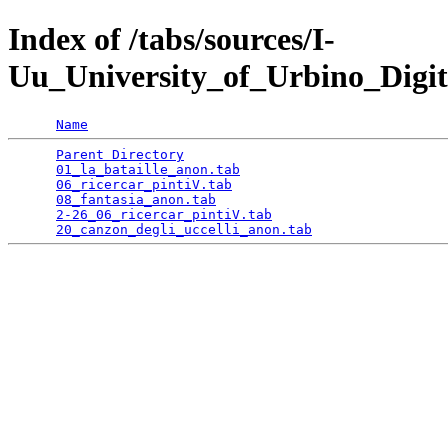
Index of /tabs/sources/I-
Uu_University_of_Urbino_Digit
Name
Parent Directory
                                 
01_la_bataille_anon.tab
                          
06_ricercar_pintiV.tab
                           
08_fantasia_anon.tab
                             
2-26_06_ricercar_pintiV.tab
                      
20_canzon_degli_uccelli_anon.tab