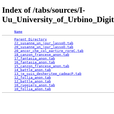
Index of /tabs/sources/I-
Uu_University_of_Urbino_Digit
Name
Parent Directory
                                 
22_susanne_un_jour_lassoO.tab
                    
20_susanne_un_jour_lassoO.tab
                    
20_ancor_che_col_partire_roreC.tab
               
18_canzon_francese_anon.tab
                      
17_fantasia_anon.tab
                             
16_fantasia_anon.tab
                             
15_canzon_francese_anon.tab
                      
14_battle_anon.tab
                               
13_je_suis_desheritee_cadeacP.tab
                
12_follia_anon.tab
                               
12_battle_anon.tab
                               
10_ruggiero_anon.tab
                             
10_follia_anon.tab