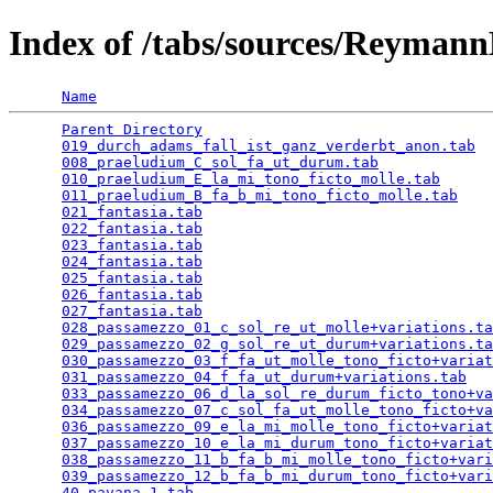
Index of /tabs/sources/Reyma
Name
Parent Directory
                                 
019_durch_adams_fall_ist_ganz_verderbt_anon.tab
  
008_praeludium_C_sol_fa_ut_durum.tab
             
010_praeludium_E_la_mi_tono_ficto_molle.tab
      
011_praeludium_B_fa_b_mi_tono_ficto_molle.tab
    
021_fantasia.tab
                                 
022_fantasia.tab
                                 
023_fantasia.tab
                                 
024_fantasia.tab
                                 
025_fantasia.tab
                                 
026_fantasia.tab
                                 
027_fantasia.tab
                                 
028_passamezzo_01_c_sol_re_ut_molle+variations.ta
029_passamezzo_02_g_sol_re_ut_durum+variations.ta
030_passamezzo_03_f_fa_ut_molle_tono_ficto+variat
031_passamezzo_04_f_fa_ut_durum+variations.tab
   
033_passamezzo_06_d_la_sol_re_durum_ficto_tono+va
034_passamezzo_07_c_sol_fa_ut_molle_tono_ficto+va
036_passamezzo_09_e_la_mi_molle_tono_ficto+variat
037_passamezzo_10_e_la_mi_durum_tono_ficto+variat
038_passamezzo_11_b_fa_b_mi_molle_tono_ficto+vari
039_passamezzo_12_b_fa_b_mi_durum_tono_ficto+vari
40_pavana_1.tab
                                  