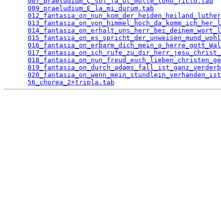
007_praeludium_C_sol_fa_ut_molle_tono_ficto.tab
  
009_praeludium_E_la_mi_durum.tab
                 
012_fantasia_on_nun_kom_der_heiden_heiland_luther
013_fantasia_on_von_himmel_hoch_da_komm_ich_her_l
014_fantasia_on_erhalt_uns_herr_bei_deinem_wort_l
015_fantasia_on_es_spricht_der_unweisen_mund_wohl
016_fantasia_on_erbarm_dich_mein_o_herre_gott_Wal
017_fantasia_on_ich_rufe_zu_dir_herr_jesu_christ_
018_fantasia_on_nun_freud_euch_lieben_christen_ge
019_fantasia_on_durch_adams_fall_ist_ganz_verderb
020_fantasia_on_wenn_mein_stundlein_verhanden_ist
56_chorea_2+tripla.tab