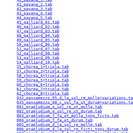
41_pavana_2.tab
                                  
42_pavana_3.tab
                                  
43_pavana_4.tab
                                  
44_pavana_5.tab
                                  
45_galliard_01.tab
                               
46_galliard_02.tab
                               
47_galliard_03.tab
                               
48_galliard_04.tab
                               
49_galliard_05.tab
                               
50_galliard_06.tab
                               
51_galliard_07.tab
                               
52_galliard_08.tab
                               
53_galliard_09.tab
                               
54_galliard_10.tab
                               
55_chorea_1+tripla.tab
                           
57_chorea_3+tripla.tab
                           
58_chorea_4+tripla.tab
                           
59_chorea_5+tripla.tab
                           
60_chorea_6+tripla.tab
                           
61_chorea_7+tripla.tab
                           
62_chorea_8+tripla.tab
                           
032_passamezzo_05_d_la_sol_re_molle+variations.ta
035_passamezzo_08_c_sol_fa_ut_durum+variations.ta
001_praeludium_g_sol_re_ut_molle.tab
             
002_praeludium_g_sol_re_ut_durum.tab
             
003_praeludium_f_fa_ut_molle_tono_ficto.tab
      
004_praeludium_f_fa_ut_durum.tab
                 
005_praeludium_d_la_sol_re_molle.tab
             
006_praeludium_d_la_sol_re_ficti_toni_durum.tab
  