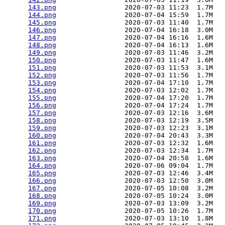
143.png
                 2020-07-03 11:23  1.7M  

144.png
                 2020-07-04 15:59  1.7M  

145.png
                 2020-07-03 11:40  1.7M  

146.png
                 2020-07-04 16:18  3.0M  

147.png
                 2020-07-04 16:16  1.6M  

148.png
                 2020-07-04 16:13  1.6M  

149.png
                 2020-07-03 11:46  3.2M  

150.png
                 2020-07-03 11:47  1.6M  

151.png
                 2020-07-03 11:53  3.1M  

152.png
                 2020-07-03 11:56  1.7M  

153.png
                 2020-07-04 17:10  1.7M  

154.png
                 2020-07-03 12:02  1.7M  

155.png
                 2020-07-04 17:20  1.7M  

156.png
                 2020-07-04 17:24  1.7M  

157.png
                 2020-07-03 12:16  3.6M  

158.png
                 2020-07-03 12:19  3.5M  

159.png
                 2020-07-03 12:23  3.1M  

160.png
                 2020-07-04 20:43  3.3M  

161.png
                 2020-07-03 12:32  1.6M  

162.png
                 2020-07-03 12:34  1.7M  

163.png
                 2020-07-04 20:58  1.6M  

164.png
                 2020-07-06 09:04  1.7M  

165.png
                 2020-07-03 12:46  3.4M  

166.png
                 2020-07-03 12:50  3.0M  

167.png
                 2020-07-05 10:08  3.2M  

168.png
                 2020-07-05 10:24  3.0M  

169.png
                 2020-07-03 13:09  3.2M  

170.png
                 2020-07-05 10:26  1.7M  

171.png
                 2020-07-03 13:10  1.8M  
