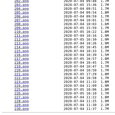
202.png
                 2020-07-04 09:48  1.7M  

203.png
                 2020-07-05 15:36  1.7M  

204.png
                 2020-07-04 09:51  1.7M  

205.png
                 2020-07-04 09:54  1.8M  

206.png
                 2020-07-04 09:59  1.7M  

207.png
                 2020-07-04 10:01  1.7M  

208.png
                 2020-07-04 10:03  1.6M  

209.png
                 2020-07-05 15:59  1.7M  

210.png
                 2020-07-05 16:22  1.8M  

211.png
                 2020-07-04 10:16  1.9M  

212.png
                 2020-07-05 16:39  1.9M  

213.png
                 2020-07-04 10:26  1.9M  

214.png
                 2020-07-05 16:45  1.8M  

215.png
                 2020-07-04 10:33  1.7M  

216.png
                 2020-07-04 10:39  1.5M  

217.png
                 2020-07-05 16:57  1.8M  

218.png
                 2020-07-04 10:45  1.7M  

219.png
                 2020-07-04 10:47  1.7M  

220.png
                 2020-07-04 10:50  1.7M  

221.png
                 2020-07-05 17:29  1.8M  

222.png
                 2020-07-04 10:58  1.7M  

223.png
                 2020-07-04 11:33  1.8M  

224.png
                 2020-07-04 11:09  1.9M  

225.png
                 2020-07-05 18:06  1.8M  

226.png
                 2020-07-05 18:10  1.7M  

227.png
                 2020-07-04 11:22  1.8M  

228.png
                 2020-07-04 11:25  1.9M  

229.png
                 2020-07-04 11:30  2.1M  

230.png