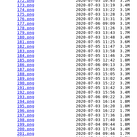
172.png
                 2020-07-05 10:45  3.2M  

173.png
                 2020-07-03 13:19  3.4M  

174.png
                 2020-07-03 13:22  3.1M  

175.png
                 2020-07-03 13:28  3.1M  

176.png
                 2020-07-03 13:31  3.1M  

177.png
                 2020-07-06 09:09  3.1M  

178.png
                 2020-07-05 11:26  3.1M  

179.png
                 2020-07-03 13:43  1.7M  

180.png
                 2020-07-03 13:48  3.4M  

181.png
                 2020-07-05 11:25  3.6M  

182.png
                 2020-07-05 11:47  3.1M  

183.png
                 2020-07-03 13:58  3.2M  

184.png
                 2020-07-05 11:46  3.2M  

185.png
                 2020-07-05 12:42  1.8M  

186.png
                 2020-07-06 09:13  3.3M  

187.png
                 2020-07-05 13:05  3.3M  

188.png
                 2020-07-03 15:05  3.3M  

189.png
                 2020-07-05 13:02  3.4M  

190.png
                 2020-07-03 15:22  3.2M  

191.png
                 2020-07-05 13:42  3.3M  

192.png
                 2020-07-03 15:56  3.4M  

193.png
                 2020-07-06 09:22  3.3M  

194.png
                 2020-07-03 16:14  1.8M  

195.png
                 2020-07-03 16:20  1.8M  

196.png
                 2020-07-03 16:22  1.7M  

197.png
                 2020-07-03 17:36  1.8M  

198.png
                 2020-07-03 17:40  1.8M  

199.png
                 2020-07-04 09:44  1.8M  

200.png
                 2020-07-03 17:54  3.4M  

201.png
                 2020-07-04 09:46  1.7M  
