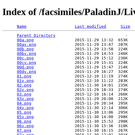
Index of /facsimiles/PaladinJ/
Name
Last modified
Size
Parent Directory
                             -   

00a.png
                 2015-11-29 13:32  653K  

00av.png
                2015-11-29 13:47  287K  

00b.png
                 2015-11-29 13:58  224K  

00bv.png
                2015-11-29 14:53  246K  

00c.png
                 2015-11-29 15:12  236K  

00cv.png
                2015-11-29 15:31  224K  

00d.png
                 2015-11-29 15:47  214K  

00dv.png
                2015-11-29 16:27  324K  

01.png
                  2015-12-10 11:19  274K  

01v.png
                 2015-12-10 11:22  283K  

02.png
                  2015-11-30 14:01  235K  

02v.png
                 2015-11-29 18:33  274K  

03.png
                  2015-12-10 16:14  266K  

03v.png
                 2015-11-29 20:00  212K  

04.png
                  2015-11-29 20:34  295K  

04v.png
                 2015-11-30 12:14  306K  

05.png
                  2015-11-30 13:06  295K  

05v.png
                 2015-11-30 14:00  298K  

06.png
                  2015-11-30 15:52  290K  

06v.png
                 2015-11-30 15:36  310K  

07.png
                  2015-11-30 16:15  267K  

07v.png
                 2015-11-30 17:01  301K  
