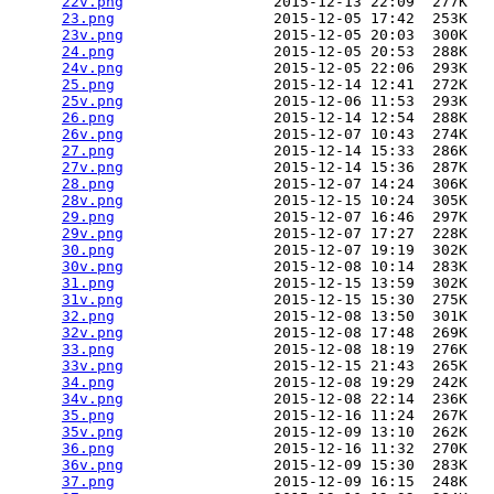
22v.png
                 2015-12-13 22:09  277K  

23.png
                  2015-12-05 17:42  253K  

23v.png
                 2015-12-05 20:03  300K  

24.png
                  2015-12-05 20:53  288K  

24v.png
                 2015-12-05 22:06  293K  

25.png
                  2015-12-14 12:41  272K  

25v.png
                 2015-12-06 11:53  293K  

26.png
                  2015-12-14 12:54  288K  

26v.png
                 2015-12-07 10:43  274K  

27.png
                  2015-12-14 15:33  286K  

27v.png
                 2015-12-14 15:36  287K  

28.png
                  2015-12-07 14:24  306K  

28v.png
                 2015-12-15 10:24  305K  

29.png
                  2015-12-07 16:46  297K  

29v.png
                 2015-12-07 17:27  228K  

30.png
                  2015-12-07 19:19  302K  

30v.png
                 2015-12-08 10:14  283K  

31.png
                  2015-12-15 13:59  302K  

31v.png
                 2015-12-15 15:30  275K  

32.png
                  2015-12-08 13:50  301K  

32v.png
                 2015-12-08 17:48  269K  

33.png
                  2015-12-08 18:19  276K  

33v.png
                 2015-12-15 21:43  265K  

34.png
                  2015-12-08 19:29  242K  

34v.png
                 2015-12-08 22:14  236K  

35.png
                  2015-12-16 11:24  267K  

35v.png
                 2015-12-09 13:10  262K  

36.png
                  2015-12-16 11:32  270K  

36v.png
                 2015-12-09 15:30  283K  

37.png
                  2015-12-09 16:15  248K  
