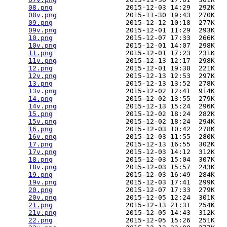
08.png
                  2015-12-03 14:29  292K  

08v.png
                 2015-11-30 19:43  270K  

09.png
                  2015-12-12 10:18  277K  

09v.png
                 2015-12-01 11:29  293K  

10.png
                  2015-12-07 17:33  266K  

10v.png
                 2015-12-01 14:07  298K  

11.png
                  2015-12-01 17:23  231K  

11v.png
                 2015-12-13 12:17  298K  

12.png
                  2015-12-01 19:30  221K  

12v.png
                 2015-12-13 12:53  297K  

13.png
                  2015-12-13 13:52  278K  

13v.png
                 2015-12-02 12:41  914K  

14.png
                  2015-12-02 13:55  279K  

14v.png
                 2015-12-13 15:24  296K  

15.png
                  2015-12-02 18:24  282K  

15v.png
                 2015-12-02 18:24  294K  

16.png
                  2015-12-03 10:42  278K  

16v.png
                 2015-12-03 11:55  280K  

17.png
                  2015-12-13 16:55  302K  

17v.png
                 2015-12-03 14:12  312K  

18.png
                  2015-12-03 15:04  307K  

18v.png
                 2015-12-03 15:57  243K  

19.png
                  2015-12-03 16:49  284K  

19v.png
                 2015-12-03 17:41  299K  

20.png
                  2015-12-07 17:33  279K  

20v.png
                 2015-12-05 12:24  301K  

21.png
                  2015-12-13 21:31  254K  

21v.png
                 2015-12-05 14:43  312K  

22.png
                  2015-12-05 15:26  251K  
