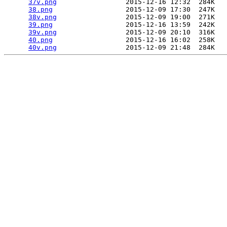
37v.png
                 2015-12-16 12:32  284K  

38.png
                  2015-12-09 17:30  247K  

38v.png
                 2015-12-09 19:00  271K  

39.png
                  2015-12-16 13:59  242K  

39v.png
                 2015-12-09 20:10  316K  

40.png
                  2015-12-16 16:02  258K  

40v.png