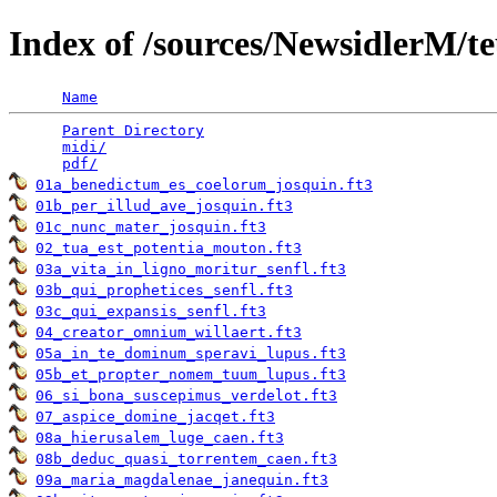
Index of /sources/NewsidlerM/t
Name
Parent Directory
                                 
midi/
                                            
pdf/
01a_benedictum_es_coelorum_josquin.ft3
01b_per_illud_ave_josquin.ft3
01c_nunc_mater_josquin.ft3
02_tua_est_potentia_mouton.ft3
03a_vita_in_ligno_moritur_senfl.ft3
03b_qui_prophetices_senfl.ft3
03c_qui_expansis_senfl.ft3
04_creator_omnium_willaert.ft3
05a_in_te_dominum_speravi_lupus.ft3
05b_et_propter_nomem_tuum_lupus.ft3
06_si_bona_suscepimus_verdelot.ft3
07_aspice_domine_jacqet.ft3
08a_hierusalem_luge_caen.ft3
08b_deduc_quasi_torrentem_caen.ft3
09a_maria_magdalenae_janequin.ft3