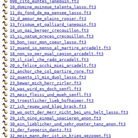
09b_cito_euntes_janequin.ft3
10_domine_quinque_talenta_lasso.ft3
11_du_fond_de_ma_pensee_lasso.ft3
12_d_amour_me_plains_rogier.ft3
13_frisque_et_galliard_janequin.ft3
14_un_gai_berger_crecquillon.ft3
15_si_natum_preces_crecquillon.ft3
16_bon_jour_mon_coeur_lasso.ft3
17_quand_io_penso_al_martire_arcadelt.ft3
18_non_so_per_qual_cagion_arcadelt.ft3
19_il_ciel_che_rado_arcadelt.ft3
20_o_felice_occhi_miei_arcadelt.ft3
21_anchor_che_col_partire_rore.ft3
22_quanto_il_mio_duol_lasso.ft3
23_bewar_mich_herr_zirler.ft3
24_was_wird_es_doch_senfl.ft3
25_mein_fleiss_und_mueh_senfl.ft3
26_troestlicher_lieb_hofhaimer.ft3
27_ich_reuew_und_klag_brack.ft3
28_wo_gott_der_Herr_nicht_bei_uns_helt_lasso.ft3
29_ich_ging_einmal_spacieren_anon.ft3
30_ein_lieblicher_und_sehr_gueter_tanz_anon.ft3
31_der_fuggerin_dantz.ft3
32_mein_mann_der_ist_in_krieg_gezogen.ft3