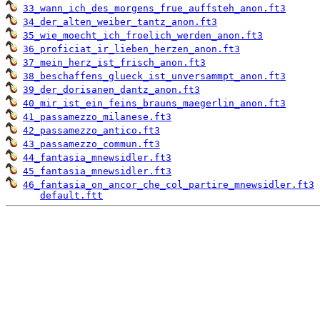
33_wann_ich_des_morgens_frue_auffsteh_anon.ft3
34_der_alten_weiber_tantz_anon.ft3
35_wie_moecht_ich_froelich_werden_anon.ft3
36_proficiat_ir_lieben_herzen_anon.ft3
37_mein_herz_ist_frisch_anon.ft3
38_beschaffens_glueck_ist_unversammpt_anon.ft3
39_der_dorisanen_dantz_anon.ft3
40_mir_ist_ein_feins_brauns_maegerlin_anon.ft3
41_passamezzo_milanese.ft3
42_passamezzo_antico.ft3
43_passamezzo_commun.ft3
44_fantasia_mnewsidler.ft3
45_fantasia_mnewsidler.ft3
46_fantasia_on_ancor_che_col_partire_mnewsidler.ft3
 
default.ftt