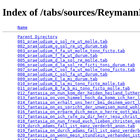
Index of /tabs/sources/Reyma
Name
Parent Directory
                                 
001_praeludium_g_sol_re_ut_molle.tab
             
002_praeludium_g_sol_re_ut_durum.tab
             
003_praeludium_f_fa_ut_molle_tono_ficto.tab
      
004_praeludium_f_fa_ut_durum.tab
                 
005_praeludium_d_la_sol_re_molle.tab
             
006_praeludium_d_la_sol_re_ficti_toni_durum.tab
  
007_praeludium_C_sol_fa_ut_molle_tono_ficto.tab
  
008_praeludium_C_sol_fa_ut_durum.tab
             
009_praeludium_E_la_mi_durum.tab
                 
010_praeludium_E_la_mi_tono_ficto_molle.tab
      
011_praeludium_B_fa_b_mi_tono_ficto_molle.tab
    
012_fantasia_on_nun_kom_der_heiden_heiland_luther
013_fantasia_on_von_himmel_hoch_da_komm_ich_her_l
014_fantasia_on_erhalt_uns_herr_bei_deinem_wort_l
015_fantasia_on_es_spricht_der_unweisen_mund_wohl
016_fantasia_on_erbarm_dich_mein_o_herre_gott_Wal
017_fantasia_on_ich_rufe_zu_dir_herr_jesu_christ_
018_fantasia_on_nun_freud_euch_lieben_christen_ge
019_durch_adams_fall_ist_ganz_verderbt_anon.tab
  
019_fantasia_on_durch_adams_fall_ist_ganz_verderb
020_fantasia_on_wenn_mein_stundlein_verhanden_ist
021_fantasia.tab
                                 